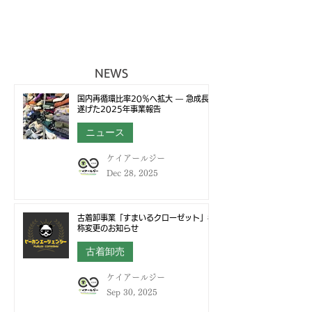
NEWS
国内再循環比率20％へ拡大 ― 急成長を
遂げた2025年事業報告
ニュース
ケイアールジー
Dec 28, 2025
古着卸事業「すまいるクローゼット」名
称変更のお知らせ
古着卸売
ケイアールジー
Sep 30, 2025