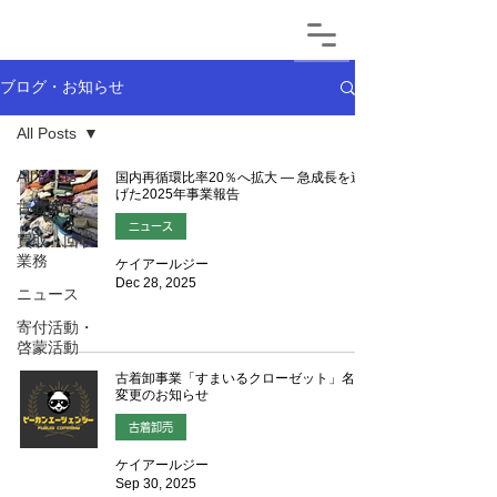
ブログ・お知らせ
All Posts
All Posts
国内再循環比率20％へ拡大 ― 急成長を遂
げた2025年事業報告
古着卸売
ニュース
買取・回収
業務
ケイアールジー
Dec 28, 2025
ニュース
寄付活動・
啓蒙活動
古着卸事業「すまいるクローゼット」名称
変更のお知らせ
古着卸売
ケイアールジー
Sep 30, 2025